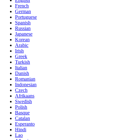
English
French
German
Portuguese
Spanish
Russian
Japanese
Korean
Arabic
Irish
Greek
Turkish
Italian
Danish
Romanian
Indonesian
Czech
Afrikaans
Swedish
Polish
Basque
Catalan
Esperanto
Hindi
Lao