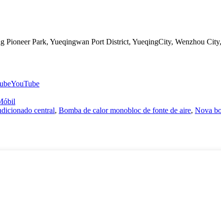
 Pioneer Park, Yueqingwan Port District, YueqingCity, Wenzhou City,
YouTube
óbil
dicionado central
,
Bomba de calor monobloc de fonte de aire
,
Nova bo