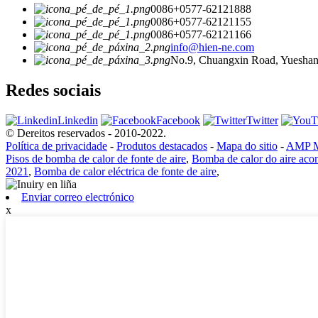
0086+0577-62121888
0086+0577-62121155
0086+0577-62121166
info@hien-ne.com
No.9, Chuangxin Road, Yueshang
Redes sociais
Linkedin
Facebook
Twitter
© Dereitos reservados - 2010-2022.
Política de privacidade
-
Produtos destacados
-
Mapa do sitio
-
AMP M
Pisos de bomba de calor de fonte de aire
,
Bomba de calor do aire acon
2021
,
Bomba de calor eléctrica de fonte de aire
,
Enviar correo electrónico
x