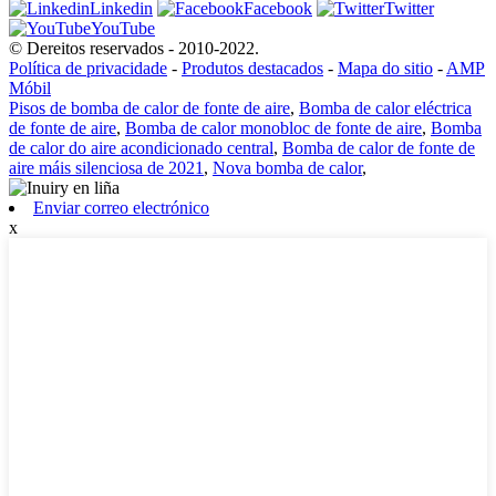
Linkedin
Facebook
Twitter
YouTube
© Dereitos reservados - 2010-2022.
Política de privacidade
-
Produtos destacados
-
Mapa do sitio
-
AMP
Móbil
Pisos de bomba de calor de fonte de aire
,
Bomba de calor eléctrica
de fonte de aire
,
Bomba de calor monobloc de fonte de aire
,
Bomba
de calor do aire acondicionado central
,
Bomba de calor de fonte de
aire máis silenciosa de 2021
,
Nova bomba de calor
,
Enviar correo electrónico
x