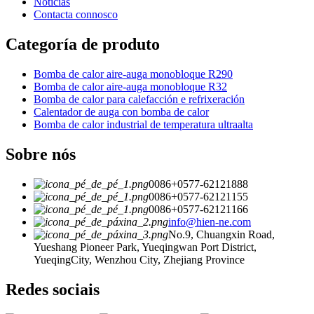
Noticias
Contacta connosco
Categoría de produto
Bomba de calor aire-auga monobloque R290
Bomba de calor aire-auga monobloque R32
Bomba de calor para calefacción e refrixeración
Calentador de auga con bomba de calor
Bomba de calor industrial de temperatura ultraalta
Sobre nós
0086+0577-62121888
0086+0577-62121155
0086+0577-62121166
info@hien-ne.com
No.9, Chuangxin Road,
Yueshang Pioneer Park, Yueqingwan Port District,
YueqingCity, Wenzhou City, Zhejiang Province
Redes sociais