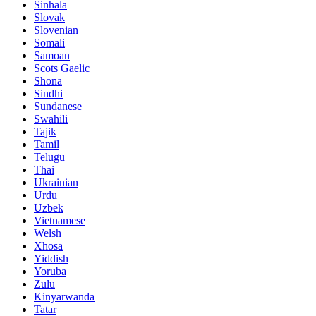
Sinhala
Slovak
Slovenian
Somali
Samoan
Scots Gaelic
Shona
Sindhi
Sundanese
Swahili
Tajik
Tamil
Telugu
Thai
Ukrainian
Urdu
Uzbek
Vietnamese
Welsh
Xhosa
Yiddish
Yoruba
Zulu
Kinyarwanda
Tatar