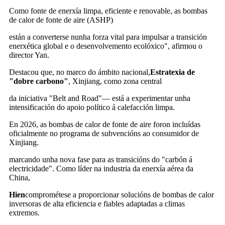
Como fonte de enerxía limpa, eficiente e renovable, as bombas
de calor de fonte de aire (ASHP)
están a converterse nunha forza vital para impulsar a transición
enerxética global e o desenvolvemento ecolóxico", afirmou o
director Yan.
Destacou que, no marco do ámbito nacional,
Estratexia de
"dobre carbono"
, Xinjiang, como zona central
da iniciativa "Belt and Road"— está a experimentar unha
intensificación do apoio político á calefacción limpa.
En 2026, as bombas de calor de fonte de aire foron incluídas
oficialmente no programa de subvencións ao consumidor de
Xinjiang.
marcando unha nova fase para as transicións do "carbón á
electricidade". Como líder na industria da enerxía aérea da
China,
Hien
comprométese a proporcionar solucións de bombas de calor
inversoras de alta eficiencia e fiables adaptadas a climas
extremos.